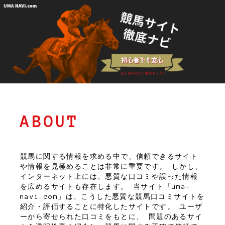
ABOUT
競馬に関する情報を求める中で、信頼できるサイト
や情報を見極めることは非常に重要です。 しかし、
インターネット上には、悪質な口コミや誤った情報
を広めるサイトも存在します。 当サイト「uma-
navi.com」は、こうした悪質な競馬口コミサイトを
紹介・評価することに特化したサイトです。 ユーザ
ーから寄せられた口コミをもとに、 問題のあるサイ