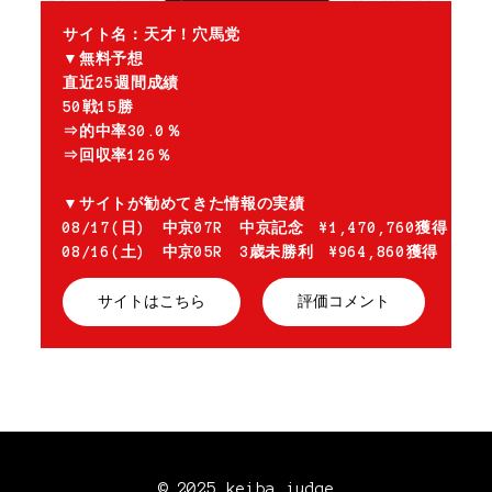
サイト名：天才！穴馬党
▼無料予想
直近25週間成績
50戦15勝
⇒的中率30.0％
⇒回収率126％
▼サイトが勧めてきた情報の実績
08/17(日) 中京07R 中京記念 ¥1,470,760獲得
08/16(土) 中京05R 3歳未勝利 ¥964,860獲得
サイトはこちら
評価コメント
© 2025 keiba judge